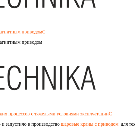
омагнитным приводомС
магнитным приводом
ских процессов с тяжелыми условиями эксплуатацииС
 и запустило в производство
шаровые краны с приводом
для тех