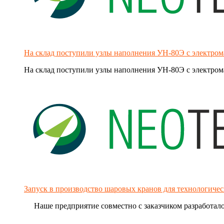
На склад поступили узлы наполнения УН-80Э с электр
На склад поступили узлы наполнения УН-80Э с электро
Запуск в производство шаровых кранов для технологиче
Наше предприятие совместно с заказчиком разработало