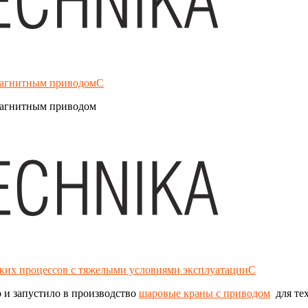
омагнитным приводомС
магнитным приводом
ских процессов с тяжелыми условиями эксплуатацииС
 и запустило в производство
шаровые краны с приводом
для тех