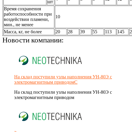
шт
Время сохранения
работоспособности при
10
воздействии пламени,
мин., не менее
Масса, кг, не более
20
28
39
55
113
145
2
Новости компании:
На склад поступили узлы наполнения УН-80Э с
электромагнитным приводомС
На склад поступили узлы наполнения УН-80Э с
электромагнитным приводом