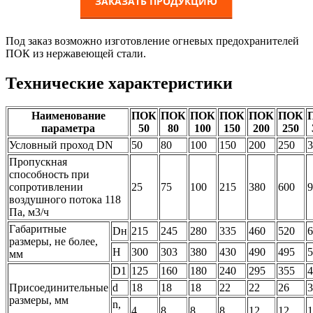
Под заказ возможно изготовление огневых предохранителей
ПОК из нержавеющей стали.
Технические характеристики
Наименование
ПОК
ПОК
ПОК
ПОК
ПОК
ПОК
параметра
50
80
100
150
200
250
Условный проход DN
50
80
100
150
200
250
3
Пропускная
способность при
сопротивлении
25
75
100
215
380
600
9
воздушного потока 118
Па, м3/ч
Габаритные
Dн
215
245
280
335
460
520
6
размеры, не более,
H
300
303
380
430
490
495
5
мм
D1
125
160
180
240
295
355
4
Присоединительные
d
18
18
18
22
22
26
3
размеры, мм
n,
4
8
8
8
12
12
1